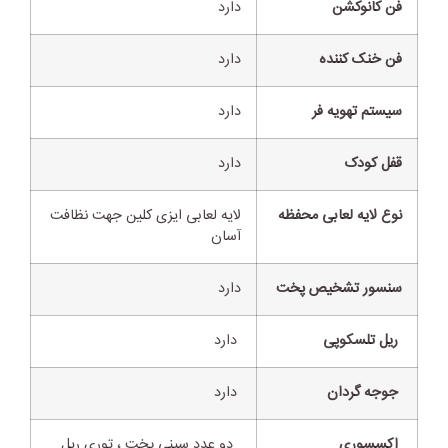
فن کانوکشن
دارد
فن خنک کننده
دارد
سیستم تهویه فر
دارد
قفل کودک
دارد
نوع لایه لعابی محفظه
لایه لعابی ایزی کلین جهت نظافت
آسان
سنسور تشخیص پخت
دارد
ریل تلسکوپی
دارد
جوجه گردان
دارد
اکسسوری
دو عدد سینی پخت ، توری ریل