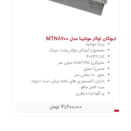
آبچکان توکار مونتینا مدل MTN8700
برند| مونتینا
محصول| آبچکان توکار پشت سینک
کد| 4074S
سایزکلی| 145*875 میلی متر
جنس| استیل
عمق: 20 سانتی متر
دارای اکسسوری های تخته برش، ست ادویه،
ست کامل چاقو
و نگهدارنده بطری
41,600,000
تومان