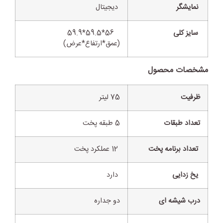
نمایشگر
دیجیتال
سایز کلی
56*59.5*59.9
(عمق*ارتفاع*عرض)
مشخصات محصول
ظرفیت
75 لیتر
تعداد طبقات
5 طبقه پخت
تعداد برنامه پخت
12 عملکرد پخت
یخ زدایی
دارد
درب شیشه ای
دو جداره