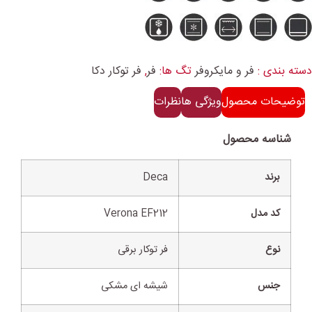
دسته بندی :
فر و مایکروفر
تگ ها:
فر
,
فر توکار دکا
توضیحات محصول
ویژگی ها
نظرات
شناسه محصول
برند
Deca
کد مدل
Verona EF212
نوع
فر توکار برقی
جنس
شیشه ای مشکی