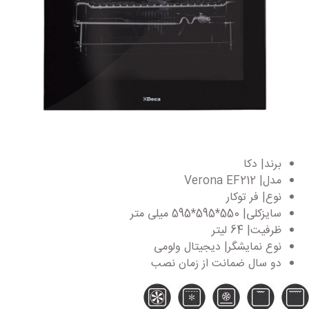
برند| دکا
مدل| Verona EF212
نوع| فر توکار
سایزکلی| 550*595*595 میلی متر
ظرفیت| 64 لیتر
نوع نمایشگر| دیجیتال ولومی
دو سال ضمانت از زمان نصب