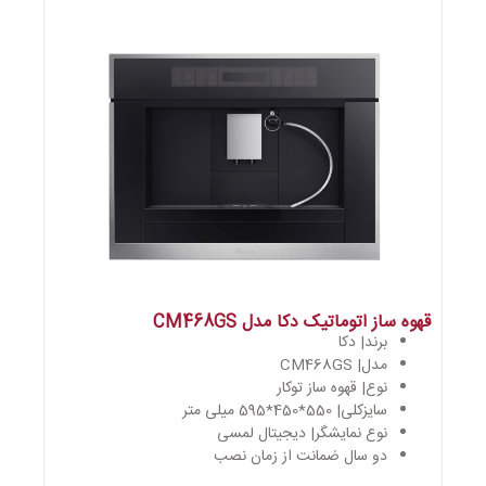
قهوه ساز اتوماتیک دکا مدل CM468GS
برند| دکا
مدل| CM468GS
نوع| قهوه ساز توکار
سایزکلی| 550*450*595 میلی متر
نوع نمایشگر| دیجیتال لمسی
دو سال ضمانت از زمان نصب