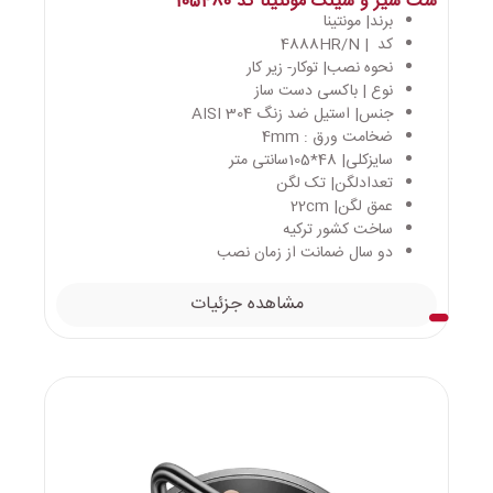
ست شیر و سینک مونتینا کد 105480
برند| مونتینا
کد | 4888HR/N
نحوه نصب| توکار- زیر کار
نوع | باکسی دست ساز
جنس| استیل ضد زنگ AISI 304
ضخامت ورق : 4mm
سایزکلی| 48*105سانتی متر
تعدادلگن| تک لگن
عمق لگن| 22cm
ساخت کشور ترکیه
دو سال ضمانت از زمان نصب
مشاهده جزئیات