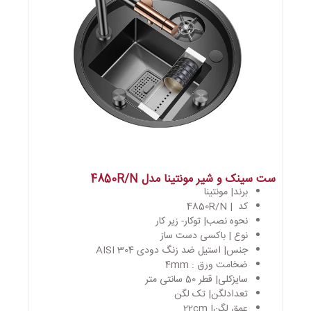
ست سینک و شیر مونتینا مدل 4850R/N
برند| مونتینا
کد | 4850R/N
نحوه نصب| توکار- زیر کار
نوع | باکسی دست ساز
جنس| استیل ضد زنگ دودی AISI 304
ضخامت ورق : 4mm
سایزکلی| قطر 50 سانتی متر
تعدادلگن| تک لگن
عمق لگن| 22cm