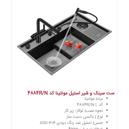
ست سینک و شیر استیل مونتینا کد 4884R/N
برند| مونتینا
کد | 4884R/N
نحوه نصب| توکار- زیر کار
نوع | باکسی دست ساز
جنس| استیل ضد زنگ دودی AISI 304