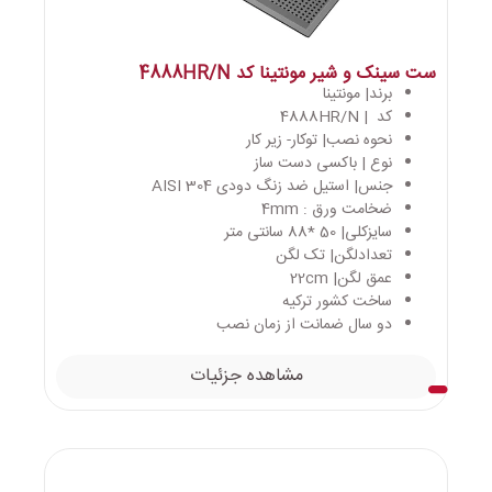
ست سینک و شیر مونتینا کد 4888HR/N
برند| مونتینا
کد | 4888HR/N
نحوه نصب| توکار- زیر کار
نوع | باکسی دست ساز
جنس| استیل ضد زنگ دودی AISI 304
ضخامت ورق : 4mm
سایزکلی| 50 *88 سانتی متر
تعدادلگن| تک لگن
عمق لگن| 22cm
ساخت کشور ترکیه
دو سال ضمانت از زمان نصب
مشاهده جزئیات