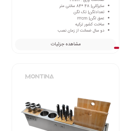
ضخامت ورق : 4mm
سایزکلی| 48 *84 سانتی متر
تعدادلگن| تک لگن
عمق لگن| 22cm
ساخت کشور ترکیه
دو سال ضمانت از زمان نصب
مشاهده جزئیات