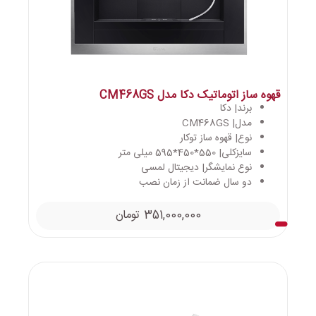
قهوه ساز اتوماتیک دکا مدل CM468GS
برند| دکا
مدل| CM468GS
نوع| قهوه ساز توکار
سایزکلی| 550*450*595 میلی متر
نوع نمایشگر| دیجیتال لمسی
دو سال ضمانت از زمان نصب
351,000,000
تومان