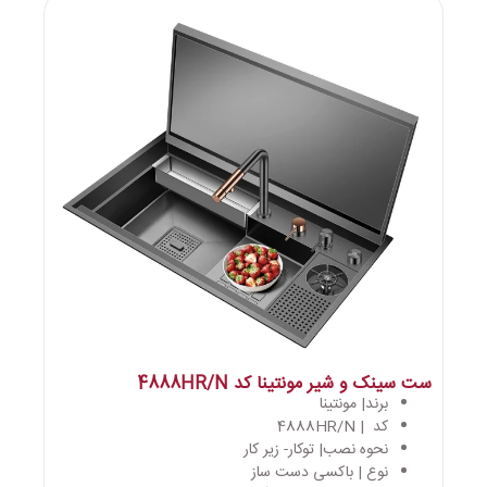
ست سینک و شیر مونتینا کد 4888HR/N
برند| مونتینا
کد | 4888HR/N
نحوه نصب| توکار- زیر کار
نوع | باکسی دست ساز