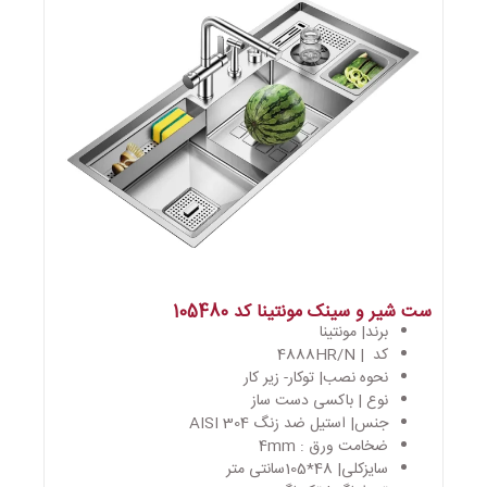
ست شیر و سینک مونتینا کد 105480
برند| مونتینا
کد | 4888HR/N
نحوه نصب| توکار- زیر کار
نوع | باکسی دست ساز
جنس| استیل ضد زنگ AISI 304
ضخامت ورق : 4mm
سایزکلی| 48*105سانتی متر