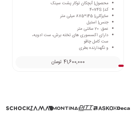
محصول| آبچکان توکار پشت سینک
کد| 4074S
سایزکلی| 145*875 میلی متر
جنس| استیل
عمق: 20 سانتی متر
دارای اکسسوری های تخته برش، ست ادویه،
ست کامل چاقو
و نگهدارنده بطری
41,600,000
تومان