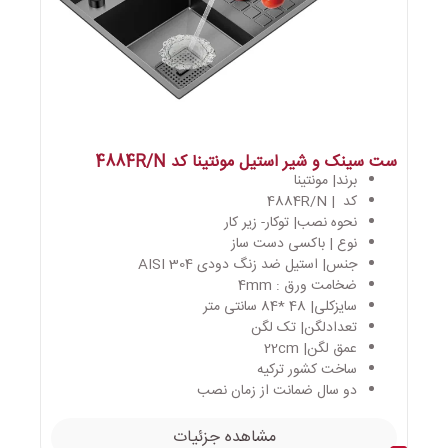
ست سینک و شیر استیل مونتینا کد 4884R/N
برند| مونتینا
کد | 4884R/N
نحوه نصب| توکار- زیر کار
نوع | باکسی دست ساز
جنس| استیل ضد زنگ دودی AISI 304
ضخامت ورق : 4mm
سایزکلی| 48 *84 سانتی متر
تعدادلگن| تک لگن
عمق لگن| 22cm
ساخت کشور ترکیه
دو سال ضمانت از زمان نصب
مشاهده جزئیات