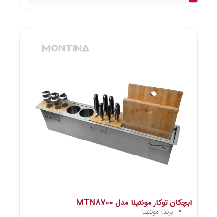
آبچکان توکار مونتینا مدل MTN8700
برند| مونتینا