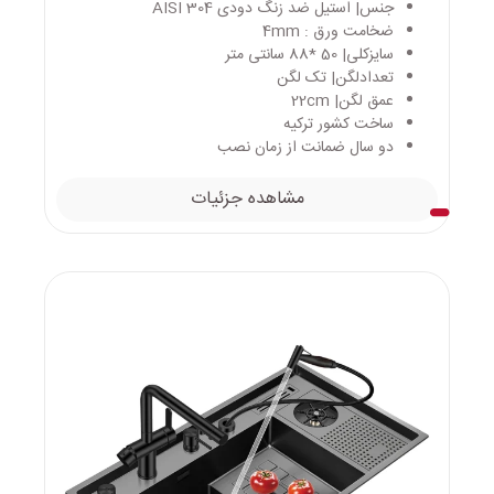
جنس| استیل ضد زنگ دودی AISI 304
ضخامت ورق : 4mm
سایزکلی| 50 *88 سانتی متر
تعدادلگن| تک لگن
عمق لگن| 22cm
ساخت کشور ترکیه
دو سال ضمانت از زمان نصب
مشاهده جزئیات