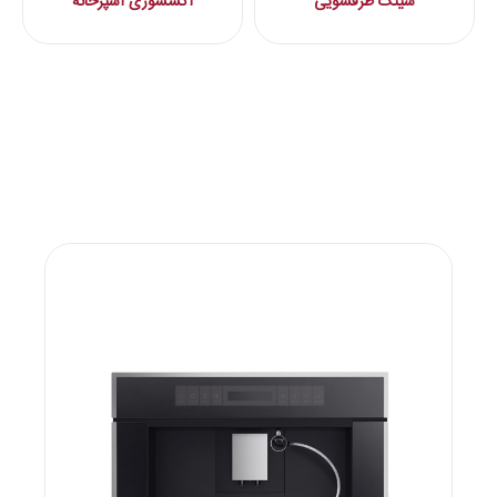
سینک ظرفشویی
اکسسوری آشپزخانه