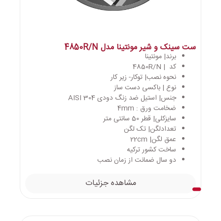
ست سینک و شیر مونتینا مدل 4850R/N
برند| مونتینا
کد | 4850R/N
نحوه نصب| توکار- زیر کار
نوع | باکسی دست ساز
جنس| استیل ضد زنگ دودی AISI 304
ضخامت ورق : 4mm
سایزکلی| قطر 50 سانتی متر
تعدادلگن| تک لگن
عمق لگن| 22cm
ساخت کشور ترکیه
دو سال ضمانت از زمان نصب
مشاهده جزئیات