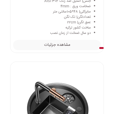
جنس| استیل ضد زنگ AISI 304
ضخامت ورق : 4mm
سایزکلی| 48*105سانتی متر
تعدادلگن| تک لگن
عمق لگن| 22cm
ساخت کشور ترکیه
دو سال ضمانت از زمان نصب
مشاهده جزئیات