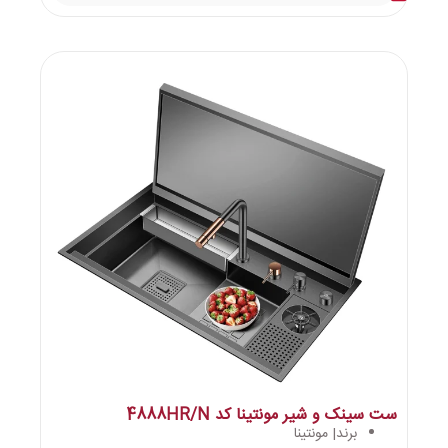
ست سینک و شیر مونتینا کد 4888HR/N
برند| مونتینا