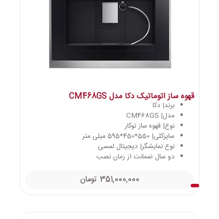
قهوه ساز اتوماتیک دکا مدل CM468GS
برند| دکا
مدل| CM468GS
نوع| قهوه ساز توکار
سایزکلی| 550*450*595 میلی متر
نوع نمایشگر| دیجیتال لمسی
دو سال ضمانت از زمان نصب
351,000,000
تومان