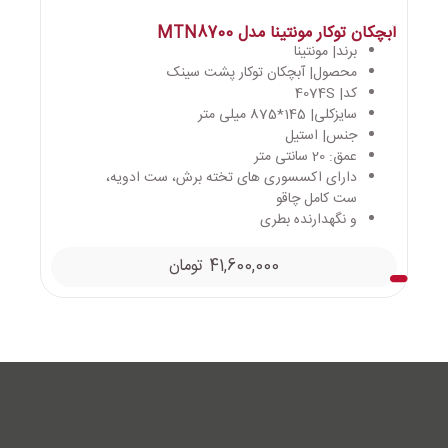
آبچکان توکار مونتینا مدل MTN8700
برند| مونتینا
محصول| آبچکان توکار پشت سینک
کد| 4074S
سایزکلی| 145*875 میلی متر
جنس| استیل
عمق: 20 سانتی متر
دارای اکسسوری های تخته برش، ست ادویه،
ست کامل چاقو
و نگهدارنده بطری
41,600,000
تومان