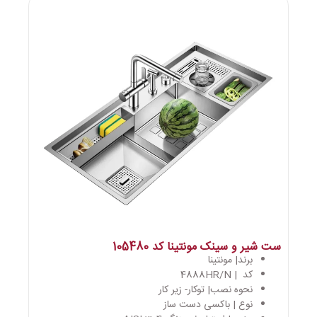
ست شیر و سینک مونتینا کد 105480
برند| مونتینا
کد | 4888HR/N
نحوه نصب| توکار- زیر کار
نوع | باکسی دست ساز