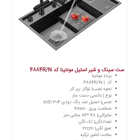
ست سینک و شیر استیل مونتینا کد 4884R/N
برند| مونتینا
کد | 4884R/N
نحوه نصب| توکار- زیر کار
نوع | باکسی دست ساز
جنس| استیل ضد زنگ دودی AISI 304
ضخامت ورق : 4mm
سایزکلی| 48 *84 سانتی متر
تعدادلگن| تک لگن
عمق لگن| 22cm
ساخت کشور ترکیه