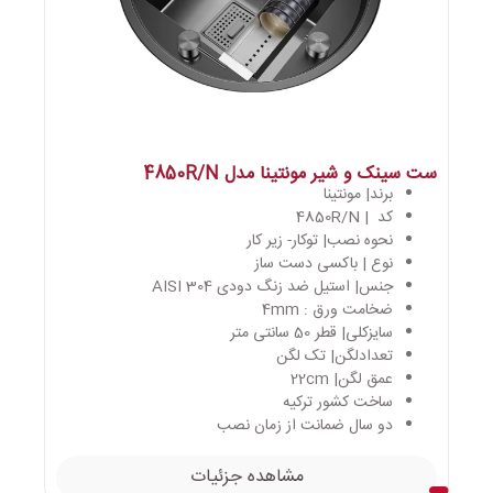
ست سینک و شیر مونتینا مدل 4850R/N
برند| مونتینا
کد | 4850R/N
نحوه نصب| توکار- زیر کار
نوع | باکسی دست ساز
جنس| استیل ضد زنگ دودی AISI 304
ضخامت ورق : 4mm
سایزکلی| قطر 50 سانتی متر
تعدادلگن| تک لگن
عمق لگن| 22cm
ساخت کشور ترکیه
دو سال ضمانت از زمان نصب
مشاهده جزئیات