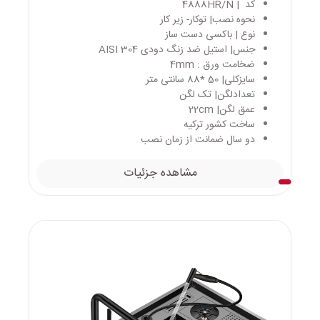
کد | 4888HR/N
نحوه نصب| توکار- زیر کار
نوع | باکسی دست ساز
جنس| استیل ضد زنگ دودی AISI 304
ضخامت ورق : 4mm
سایزکلی| 50 *88 سانتی متر
تعدادلگن| تک لگن
عمق لگن| 22cm
ساخت کشور ترکیه
دو سال ضمانت از زمان نصب
مشاهده جزئیات