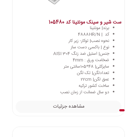
ست شیر و سینک مونتینا کد 105480
برند| مونتینا
کد | 4888HR/N
نحوه نصب| توکار- زیر کار
نوع | باکسی دست ساز
جنس| استیل ضد زنگ AISI 304
ضخامت ورق : 4mm
سایزکلی| 48*105سانتی متر
تعدادلگن| تک لگن
عمق لگن| 22cm
ساخت کشور ترکیه
دو سال ضمانت از زمان نصب
مشاهده جزئیات