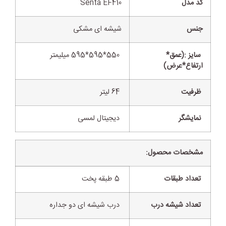
کد مدل
Senta EF410
جنس
شیشه ای مشکی
سایز :(عمق*
550*595*595 میلیمتر
ارتفاع*عرض)
ظرفیت
64 لیتر
نمایشگر
دیجیتال لمسی
مشخصات محصول:
تعداد طبقات
5 طبقه پخت
تعداد شیشه درب
درب شیشه ای دو جداره