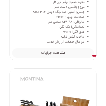
نحوه نصب| توکار- زیر کار
نوع | باکسی دست ساز
جنس| استیل ضد زنگ دودی AISI 304
ضخامت ورق : 4mm
سایزکلی| 48 *84 سانتی متر
تعدادلگن| تک لگن
عمق لگن| 22cm
ساخت کشور ترکیه
دو سال ضمانت از زمان نصب
مشاهده جزئیات