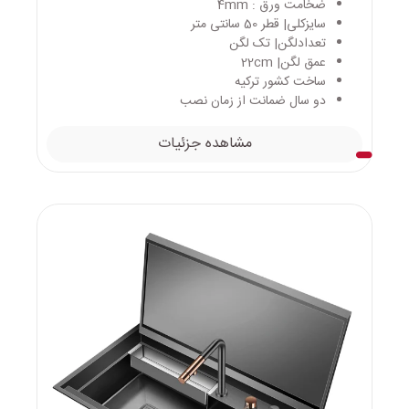
ضخامت ورق : 4mm
سایزکلی| قطر 50 سانتی متر
تعدادلگن| تک لگن
عمق لگن| 22cm
ساخت کشور ترکیه
دو سال ضمانت از زمان نصب
مشاهده جزئیات