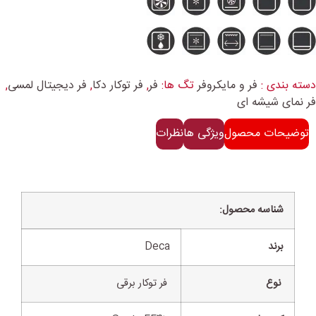
دسته بندی :
فر و مایکروفر
تگ ها:
فر
,
فر توکار دکا
,
فر دیجیتال لمسی
,
فر نمای شیشه ای
توضیحات محصول
ویژگی ها
نظرات
شناسه محصول:
برند
Deca
نوع
فر توکار برقی