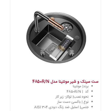
ست سینک و شیر مونتینا مدل 4850R/N
برند| مونتینا
کد | 4850R/N
نحوه نصب| توکار- زیر کار
نوع | باکسی دست ساز
جنس| استیل ضد زنگ دودی AISI 304