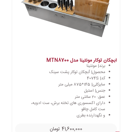
آبچکان توکار مونتینا مدل MTN8700
برند| مونتینا
محصول| آبچکان توکار پشت سینک
کد| 4074S
سایزکلی| 145*875 میلی متر
جنس| استیل
عمق: 20 سانتی متر
دارای اکسسوری های تخته برش، ست ادویه،
ست کامل چاقو
و نگهدارنده بطری
41,600,000
تومان