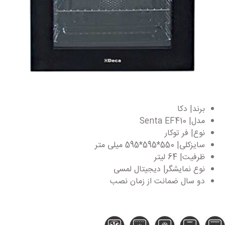
برند| دکا
مدل| Senta EF410
نوع| فر توکار
سایزکلی| 550*595*595 میلی متر
ظرفیت| 64 لیتر
نوع نمایشگر| دیجیتال لمسی
دو سال ضمانت از زمان نصب