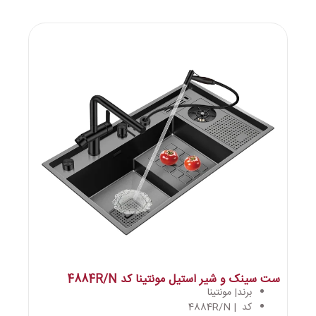
ست سینک و شیر استیل مونتینا کد 4884R/N
برند| مونتینا
کد | 4884R/N