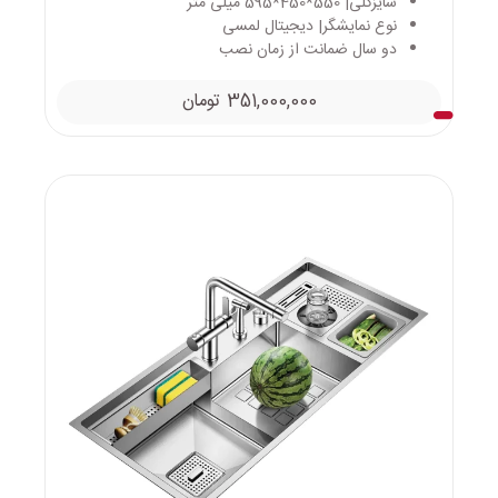
سایزکلی| 550*450*595 میلی متر
نوع نمایشگر| دیجیتال لمسی
دو سال ضمانت از زمان نصب
351,000,000
تومان