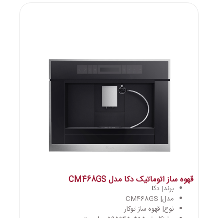
قهوه ساز اتوماتیک دکا مدل CM468GS
برند| دکا
مدل| CM468GS
نوع| قهوه ساز توکار