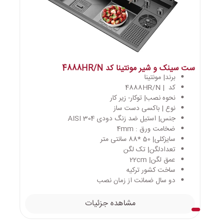
ست سینک و شیر مونتینا کد 4888HR/N
برند| مونتینا
کد | 4888HR/N
نحوه نصب| توکار- زیر کار
نوع | باکسی دست ساز
جنس| استیل ضد زنگ دودی AISI 304
ضخامت ورق : 4mm
سایزکلی| 50 *88 سانتی متر
تعدادلگن| تک لگن
عمق لگن| 22cm
ساخت کشور ترکیه
دو سال ضمانت از زمان نصب
مشاهده جزئیات