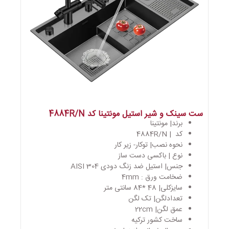
ست سینک و شیر استیل مونتینا کد 4884R/N
برند| مونتینا
کد | 4884R/N
نحوه نصب| توکار- زیر کار
نوع | باکسی دست ساز
جنس| استیل ضد زنگ دودی AISI 304
ضخامت ورق : 4mm
سایزکلی| 48 *84 سانتی متر
تعدادلگن| تک لگن
عمق لگن| 22cm
ساخت کشور ترکیه