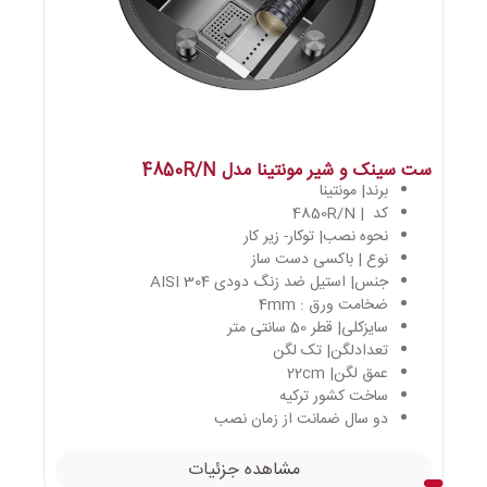
ست سینک و شیر مونتینا مدل 4850R/N
برند| مونتینا
کد | 4850R/N
نحوه نصب| توکار- زیر کار
نوع | باکسی دست ساز
جنس| استیل ضد زنگ دودی AISI 304
ضخامت ورق : 4mm
سایزکلی| قطر 50 سانتی متر
تعدادلگن| تک لگن
عمق لگن| 22cm
ساخت کشور ترکیه
دو سال ضمانت از زمان نصب
مشاهده جزئیات