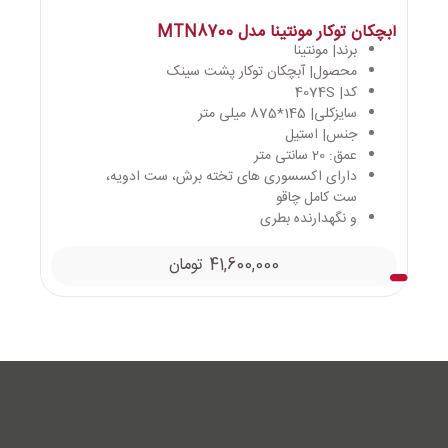
آبچکان توکار مونتینا مدل MTN8700
برند| مونتینا
محصول| آبچکان توکار پشت سینک
کد| 4074S
سایزکلی| 145*875 میلی متر
جنس| استیل
عمق: 20 سانتی متر
دارای اکسسوری های تخته برش، ست ادویه،
ست کامل چاقو
و نگهدارنده بطری
41,600,000
تومان