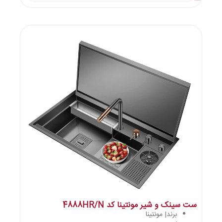
ست سینک و شیر مونتینا کد 4888HR/N
برند| مونتینا