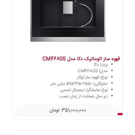
قهوه ساز اتوماتیک دکا مدل CM468GS
برند| دکا
مدل| CM468GS
نوع| قهوه ساز توکار
سایزکلی| 550*450*595 میلی متر
نوع نمایشگر| دیجیتال لمسی
دو سال ضمانت از زمان نصب
351,000,000
تومان