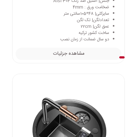
جنس| استیل ضد زنگ AISI 304
ضخامت ورق : 4mm
سایزکلی| 48*105سانتی متر
تعدادلگن| تک لگن
عمق لگن| 22cm
ساخت کشور ترکیه
دو سال ضمانت از زمان نصب
مشاهده جزئیات