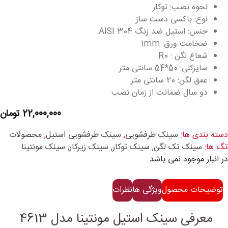
نحوه نصب: توکار
نوع: باکسی دست ساز
جنس: استیل ضد زنگ AISI 304
ضخامت ورق: 1mm
شعاع لگن : R0
سایزکلی: 50*54 سانتی متر
عمق لگن: 20 سانتی متر
دو سال ضمانت از زمان نصب
22,000,000
تومان
دسته بندی ها:
سینک ظرفشویی
,
سینک ظرفشویی استیل
,
محصولات
تگ ها:
سینک تک لگن
,
سینک توکار
,
سینک زیرکار
,
سینک مونتینا
در انبار موجود نمی باشد
توضیحات محصول
ویژگی ها
نظرات
معرفی سینک استیل مونتینا مدل 4613