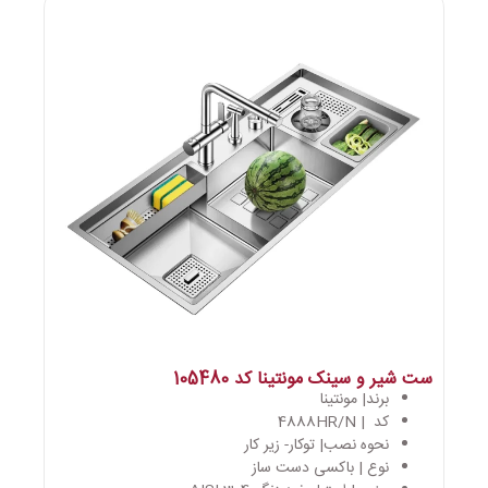
ست شیر و سینک مونتینا کد 105480
برند| مونتینا
کد | 4888HR/N
نحوه نصب| توکار- زیر کار
نوع | باکسی دست ساز