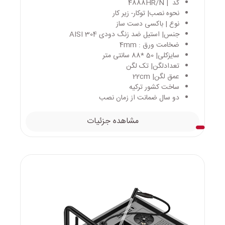
کد | 4888HR/N
نحوه نصب| توکار- زیر کار
نوع | باکسی دست ساز
جنس| استیل ضد زنگ دودی AISI 304
ضخامت ورق : 4mm
سایزکلی| 50 *88 سانتی متر
تعدادلگن| تک لگن
عمق لگن| 22cm
ساخت کشور ترکیه
دو سال ضمانت از زمان نصب
مشاهده جزئیات