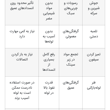
جوش
رسوبات و
بدون
تأثیر محدود روی
شیرین و
چربی‌های
مواد
انسدادهای عمیق
سرکه
سبک
شیمیایی
مضر
تلمبه
گرفتگی‌های
بدون
نیاز به کمی مهارت
دستی
معمولی
آسیب به
دارد
لوله‌ها
تمیز کردن
تجمع مواد
رفع کامل
نیاز به باز کردن
سیفون
در زیر
بسیاری
اتصالات
سینک
از
انسدادها
فنر
گرفتگی‌های
قدرت
در صورت استفاده
لوله‌بازکنی
عمیق
نفوذ بالا
نادرست ممکن
در لوله
است به لوله
آسیب بزند