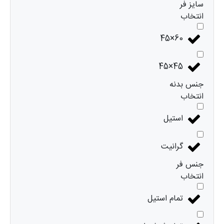
سایز فر
انتخاب
60×45
45×45
جنس بدنه
انتخاب
استیل
گرانیت
جنس فر
انتخاب
تمام استیل