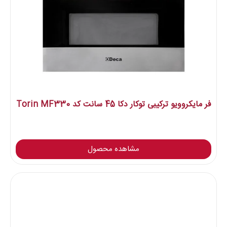
فر مایکروویو ترکیبی توکار دکا 45 سانت کد Torin MF330
مشاهده محصول