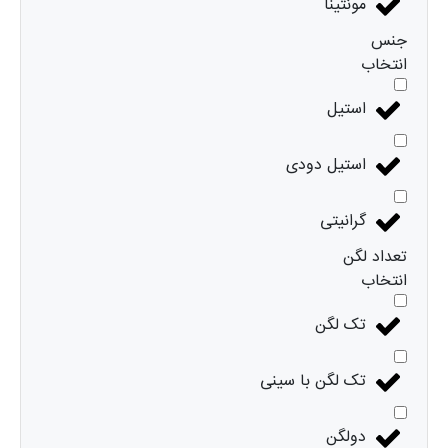
مونتینا
جنس
انتخاب
استیل
استیل دودی
گرانیتی
تعداد لگن
انتخاب
تک لگن
تک لگن با سینی
دولگن