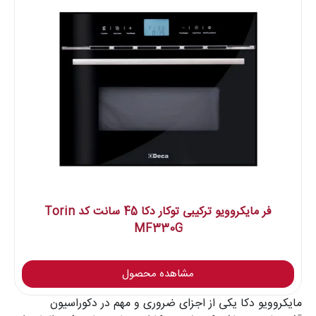
فر مایکروویو ترکیبی توکار دکا 45 سانت کد Torin
MF330G
مشاهده محصول
مایکروویو دکا یکی از اجزای ضروری و مهم در دکوراسیون