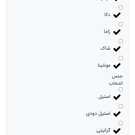
دکا
زاما
شاک
مونتینا
جنس
انتخاب
استیل
استیل دودی
گرانیتی