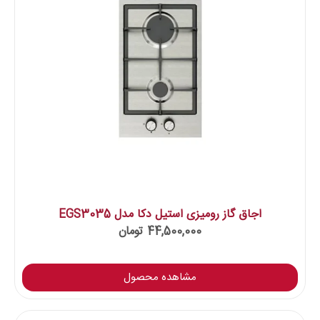
اجاق گاز رومیزی استیل دکا مدل EGS3035
44,500,000
تومان
مشاهده محصول